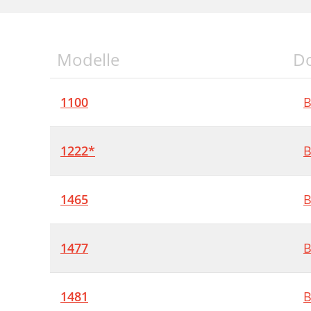
Modelle
D
1100
B
1222*
B
1465
B
1477
B
1481
B