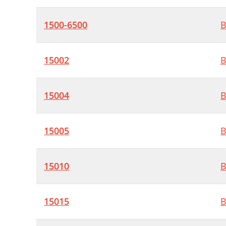
1500-6500
B
15002
B
15004
B
15005
B
15010
B
15015
B