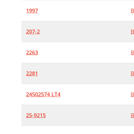
1997
B
207-2
B
2263
B
2281
B
24502574 LT4
B
25-9215
B