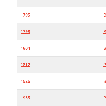
1795
B
1798
B
1804
B
1812
B
1926
B
1935
B