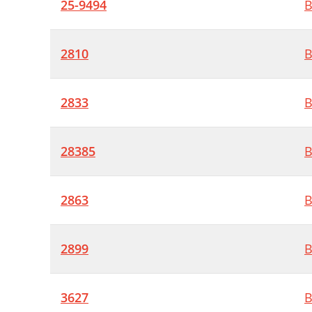
25-9494
B
2810
B
2833
B
28385
B
2863
B
2899
B
3627
B