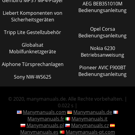
Gembird MP3 / MP4-Player
AEG BEB351010M
Bedienungsanleitung
Liebert Komponenten von
Sicherheitsgeräten
Opel Corsa
Tripp Lite Gestellzubehör
Bedienungsanleitung
Globalsat
Nokia 6230
Mobilfunknetzgeräte
Betriebsanweisung
Aiphone Türsprechanlagen
Pioneer AVIC F900BT
Bedienungsanleitung
Sony NW-WS625
© 2020, manymanuals.de. Alle Rechte vorbehalten. |
0.022 s |
Manymanuals.com
Manymanuals.de
Manymanuals.fr
Manymanuals.it
Manymanuals.pl
Manymanuals.cz
Manymanuals.es
Manymanuals-pt.com