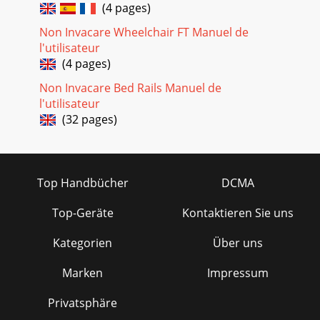
(4 pages)
Non Invacare Wheelchair FT Manuel de
l'utilisateur
(4 pages)
Non Invacare Bed Rails Manuel de
l'utilisateur
(32 pages)
Top Handbücher
DCMA
Top-Geräte
Kontaktieren Sie uns
Kategorien
Über uns
Marken
Impressum
Privatsphäre