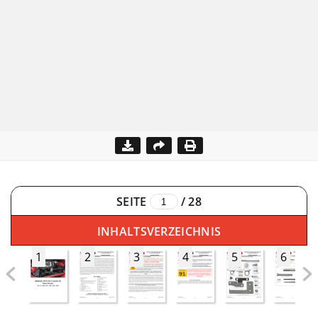
SEITE
/
28
INHALTSVERZEICHNIS
1
2
3
4
5
6