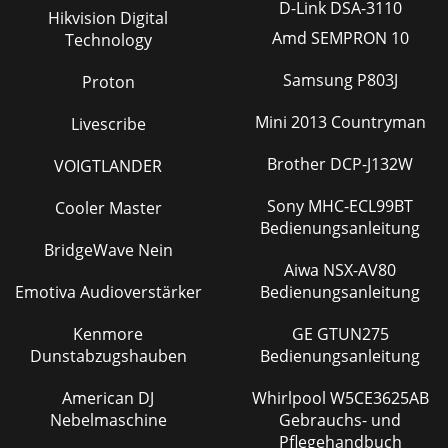
D-Link DSA-3110
Hikvision Digital
Amd SEMPRON 10
Technology
Samsung P803J
Proton
Mini 2013 Countryman
Livescribe
Brother DCP-J132W
VOIGTLANDER
Sony MHC-ECL99BT
Cooler Master
Bedienungsanleitung
BridgeWave Nein
Aiwa NSX-AV80
Emotiva Audioverstärker
Bedienungsanleitung
Kenmore
GE GTUN275
Dunstabzugshauben
Bedienungsanleitung
American DJ
Whirlpool W5CE3625AB
Nebelmaschine
Gebrauchs- und
Pflegehandbuch