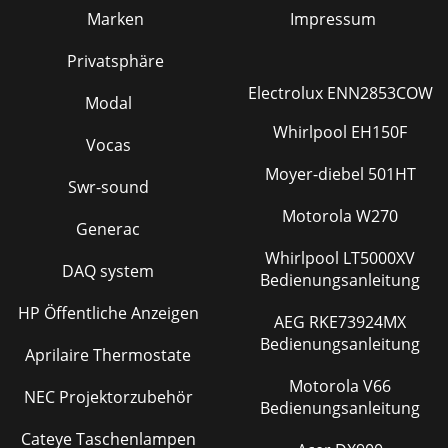
Marken
Impressum
Privatsphäre
Electrolux ENN2853COW
Modal
Whirlpool EH150F
Vocas
Moyer-diebel 501HT
Swr-sound
Motorola W270
Generac
Whirlpool LT5000XV
DAQ system
Bedienungsanleitung
HP Öffentliche Anzeigen
AEG RKE73924MX
Bedienungsanleitung
Aprilaire Thermostate
Motorola V66
NEC Projektorzubehör
Bedienungsanleitung
Cateye Taschenlampen