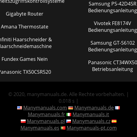
heitszugriffskontrollsysteme
Samsung PS-42D4SR
Bedienungsanleitung
Gigabyte Router
Vivotek FE8174V
Amana Thermostate
Bedienungsanleitung
nfiniti Haarschneider &
Samsung GT-S6102
aarschneidemaschine
Bedienungsanleitung
Fundex Games Nein
Panasonic CT34WX50
Betriebsanleitung
Panasonic TX50CSR520
© 2020, manymanuals.de. Alle Rechte vorbehalten. |
0.018 s |
Manymanuals.com
Manymanuals.de
Manymanuals.fr
Manymanuals.it
Manymanuals.pl
Manymanuals.cz
Manymanuals.es
Manymanuals-pt.com