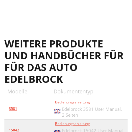
WEITERE PRODUKTE
UND HANDBÜCHER FÜR
FÜR DAS AUTO
EDELBROCK
Modelle
Dokumententyp
Bedienungsanleitung
3581
Edelbrock 3581 User Manual,
2 Seiten
Bedienungsanleitung
15042
Edelbrock 15042 User Manual,