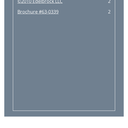
©2010 Edelbrock LLC
2
Brochure #63-0339
2