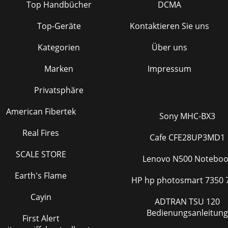
Top Handbücher
DCMA
Top-Geräte
Kontaktieren Sie uns
Kategorien
Über uns
Marken
Impressum
Privatsphäre
American Fibertek
Sony MHC-BX3
Real Fires
Cafe CFE28UP3MD1
SCALE STORE
Lenovo N500 Noteboo
Earth's Flame
HP hp photosmart 7350 
Cayin
ADTRAN TSU 120
Bedienungsanleitung
First Alert