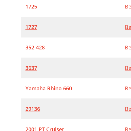
1725
Be
1727
Be
352-428
Be
3637
Be
Yamaha Rhino 660
Be
29136
Be
2001 PT Cruiser
Be