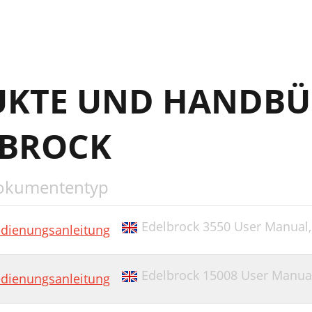
UKTE UND HANDBÜ
LBROCK
okumententyp
Edelbrock 3550 User Manual
dienungsanleitung
Edelbrock 15008 User Manua
dienungsanleitung