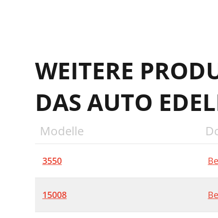
WEITERE PROD
DAS AUTO EDE
Modelle
D
3550
Be
15008
Be