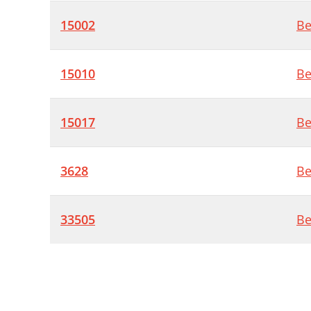
15002
Be
15010
Be
15017
Be
3628
Be
33505
Be