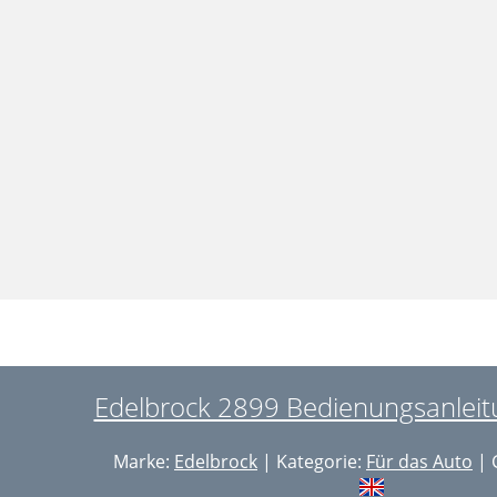
Edelbrock 2899 Bedienungsanleitu
Marke:
Edelbrock
| Kategorie:
Für das Auto
| 