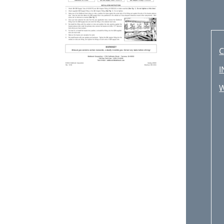
C
I
W