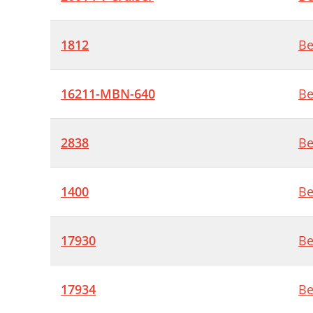
1812
Be
16211-MBN-640
Be
2838
Be
1400
Be
17930
Be
17934
Be