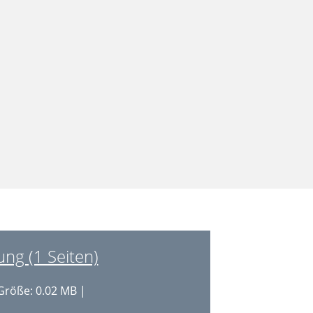
ng (1 Seiten)
Größe: 0.02 MB |