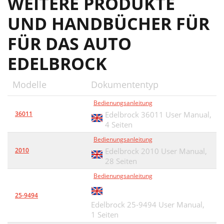
WEITERE PRODUKTE
UND HANDBÜCHER FÜR
FÜR DAS AUTO
EDELBROCK
Modelle
Dokumententyp
Bedienungsanleitung
36011
Edelbrock 36011 User Manual,
4 Seiten
Bedienungsanleitung
2010
Edelbrock 2010 User Manual,
28 Seiten
Bedienungsanleitung
25-9494
Edelbrock 25-9494 User Manual,
1 Seiten