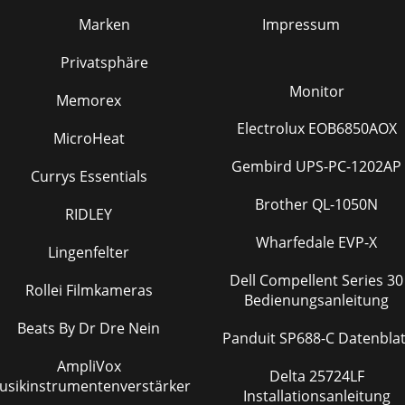
Marken
Impressum
Privatsphäre
Monitor
Memorex
Electrolux EOB6850AOX
MicroHeat
Gembird UPS-PC-1202AP
Currys Essentials
Brother QL-1050N
RIDLEY
Wharfedale EVP-X
Lingenfelter
Dell Compellent Series 30
Rollei Filmkameras
Bedienungsanleitung
Beats By Dr Dre Nein
Panduit SP688-C Datenbla
AmpliVox
Delta 25724LF
usikinstrumentenverstärker
Installationsanleitung