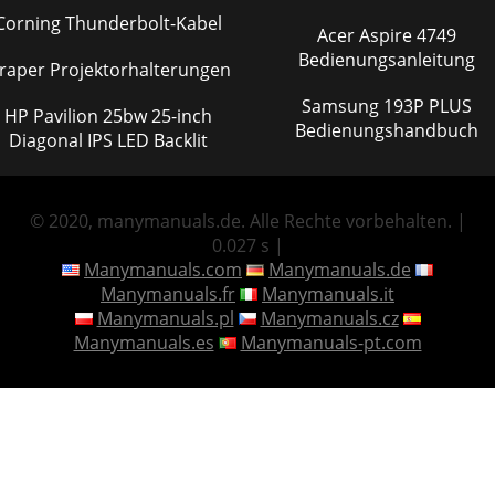
Corning Thunderbolt-Kabel
Acer Aspire 4749
Bedienungsanleitung
raper Projektorhalterungen
Samsung 193P PLUS
HP Pavilion 25bw 25-inch
Bedienungshandbuch
Diagonal IPS LED Backlit
© 2020, manymanuals.de. Alle Rechte vorbehalten. |
0.027 s |
Manymanuals.com
Manymanuals.de
Manymanuals.fr
Manymanuals.it
Manymanuals.pl
Manymanuals.cz
Manymanuals.es
Manymanuals-pt.com