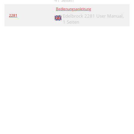
41 Seiten
Bedienungsanleitung
2281
Edelbrock 2281 User Manual,
1 Seiten