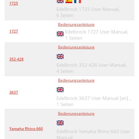
1725
IGNITION AMPLIFIER
24
Edelbrock 1725 User Manual,
6 Seiten
ADDING AFTERMARKET IGNITION
25
Bedienungsanleitung
1727
OTHER APPLICATIONS
Edelbrock 1727 User Manual,
26
1 Seiten
SYSTEM START-UP
26
Bedienungsanleitung
Distributor Test
26
352-428
Edelbrock 352-428 User Manual,
Priming The Fuel Pump
26
4 Seiten
Testing The Sensors
27
Bedienungsanleitung
Starting The Engine
27
3637
Edelbrock 3637 User Manual [en] ,
Timing Adjustment
27
1 Seiten
Setting Base Spark Advance
28
Bedienungsanleitung
Idle Adjustment
28
Yamaha Rhino 660
Edelbrock Yamaha Rhino 660 User
FUEL MODIFIER TABLE
30
Manual,