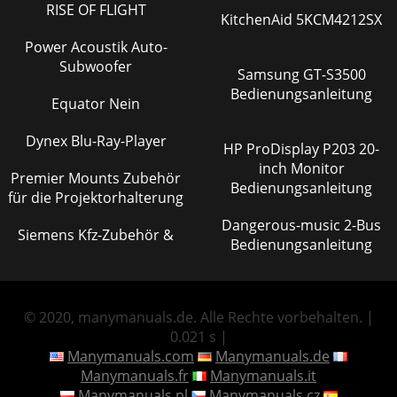
RISE OF FLIGHT
KitchenAid 5KCM4212SX
Power Acoustik Auto-
Subwoofer
Samsung GT-S3500
Bedienungsanleitung
Equator Nein
Dynex Blu-Ray-Player
HP ProDisplay P203 20-
inch Monitor
Premier Mounts Zubehör
Bedienungsanleitung
für die Projektorhalterung
Dangerous-music 2-Bus
Siemens Kfz-Zubehör &
Bedienungsanleitung
© 2020, manymanuals.de. Alle Rechte vorbehalten. |
0.021 s |
Manymanuals.com
Manymanuals.de
Manymanuals.fr
Manymanuals.it
Manymanuals.pl
Manymanuals.cz