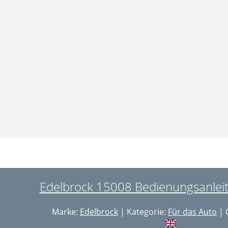
Edelbrock 15008 Bedienungsanleit
Marke:
Edelbrock
| Kategorie:
Für das Auto
| 