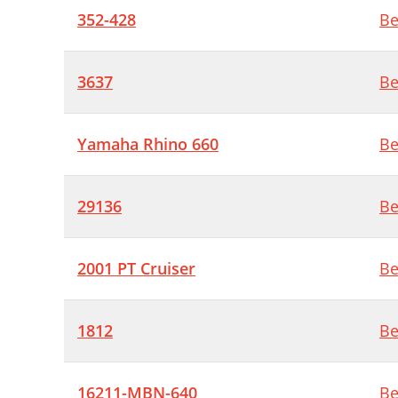
352-428
Be
3637
Be
Yamaha Rhino 660
Be
29136
Be
2001 PT Cruiser
Be
1812
Be
16211-MBN-640
Be