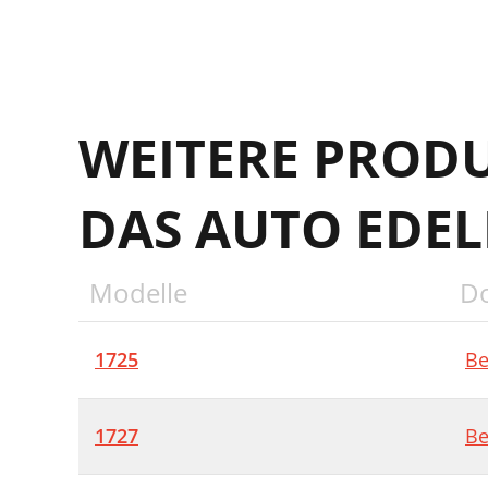
WEITERE PROD
DAS AUTO EDE
Modelle
D
1725
Be
1727
Be