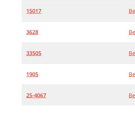
15017
Be
3628
Be
33505
Be
1905
Be
25-4067
Be