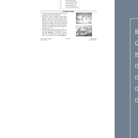
B
C
I
(
(
(
(