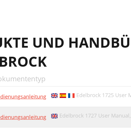
UKTE UND HANDBÜ
LBROCK
okumententyp
Edelbrock 1725 User 
dienungsanleitung
Edelbrock 1727 User Manual
dienungsanleitung