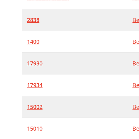
2838
Be
1400
Be
17930
Be
17934
Be
15002
Be
15010
Be