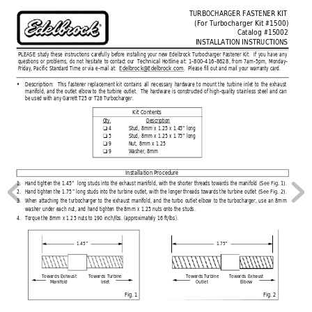
TURBOCHARGER FASTENER KIT
(For Turbocharger Kit #1500)
Catalog #15002
INSTALLATION INSTRUCTIONS
PLEASE
study these instructions carefully before installing your new Edelbrock Turbocharger Fastener Kit.  If you have any
questions or problems, do not hesitate to contact our 
Technical Hotline at: 1-800-416-8628
, from 7am-5pm, Monday-
Friday, Pacific Standard Time or via e-mail at:  
Edelbrock@Edelbrock.com
.  Please fill out and mail your warranty card.
•
Description:  
This fastener replacement kit contains all necessary hardware to mount the turbine inlet to the exhaust
manifold, and the outlet elbow to the turbine outlet.  The hardware is constructed of high-quality stainless steel and can
be used with any Garrett T25 or T28 Turbocharger.
Kit Contents
Qty.
Description
4
Stud, 8mm x 1.25 x 1.45” long
❑ 
5
Stud, 8mm x 1.25 x 1.75” long
❑ 
9
Nut, 8mm x 1.25
❑ 
9
Washer, 8mm
❑ 
Installation Procedure
1.
Hand tighten the 1.45”  long studs into the exhaust manifold, with the shorter threads towards the manifold 
(See Fig. 1)
.
2.
Hand tighten the 1.75” long studs into the turbine outlet, with the longer threads towards the turbine outlet 
(See Fig. 2)
.
3.
When attaching the turbocharger to the exhaust manifold, and the turbo outlet elbow to the turbocharger, use an 8mm
washer under each nut, and hand tighten the 8mm x 1.25 nuts onto the studs.
4.
Torque the 8mm x 1.25 nuts to 190 inch/lbs. (approximately 16 ft/lbs).
1.45”
1.75”
Towards Turbine
Towards Exhaust
Towards Turbine
Towards Exhaust
Outlet
Manifold
Inlet
Elbow
Fig. 1
Fig. 2