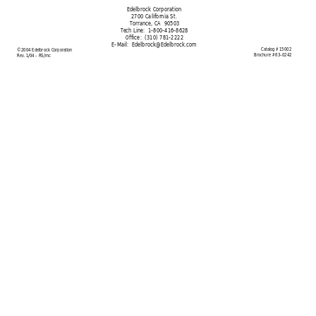
Edelbrock Corporation
2700 California St.
Torrance, CA  90503
Tech Line:  1-800-416-8628
Office:  (310) 781-2222
E-Mail:  
Edelbrock@Edelbrock.com
Catalog # 15002
©2004 Edelbrock Corporation
Brochure # 63-0242
Rev. 1/04 - RS/mc