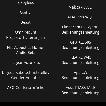
Z'Fogless
Makita 4093D
Obihai
Acer V206WQL
Beast
Elinchrom El-Skyport
OmniMount
Bedienungsanleitung
Projektorhalterungen
GPX KL858S
REL Acoustics Home-
Bedienungsanleitung
Audio-Sets
IKEA RDW45
Iogear Auto-Kits
Bedienungsanleitung
Digitus Kabelschnittstelle /
Apc CW
Gender-Adapter
Bedienungsanleitung
AEG Gefrierschränke
Asus F1A55-M LE
Bedienungsanleitung