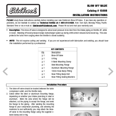
BLOW OFF 
V
AL
VE
®
Catalog # 15008
INST
ALLA
TION INSTRUCTIONS
PLEASE 
study these instructions carefully before installing your new Edelbrock Blo
w Off 
Valve.
If you have any questions or
problems,
do not hesitate to contact our 
T
echnical Hotline at:
1-800-416-8628
,
from 7am-5pm,
Monday-F
riday
, P
acific
Standard 
Time or via e-mail at:
Edelbrock@Edelbrock.com
.
Please fill out and mail your warranty card.
•
Description:
This blow off valve is designed to allow boost pressure to be bled from the intake piping on throttle off, while
in boost.
Bleeding off boost pressure keeps turbocharger speed up during shifts which reduces turbo boost la
g.
This also
protects the turbo from surging when the throttle is closed suddenly
.
•
NOTE:
This kit requires cutting and welding.
If you are not experienced with fabrication and welding,
you should ha
ve
this installation performed by a professional.
KIT CONTENTS
Qty
.
Description
1
Blow-Off Valve
❑
1
O-Ring
❑
1
V-Band Mounting Clamp
❑
1
Steel Mounting Flange
❑
1
Aluminum Mounting Flange
❑
1
10mm Hose Banjo Fitting
❑
1
Hose Fitting Banjo Bolt
❑
2
Hose Fitting Sealing 
Washers
❑
Installation Procedure
1.
The blow-off valve should be located between the turbo
compressor outlet,
and the throttle body
.
2.
Select either the steel or aluminum mounting flange,
depending on whether your intake plumbing is steel or
aluminum.
Mark the area where the flange will be
attached,
cut the piping to accept the flange,
and weld
the flange to the piping.
After welding the mounting
Fig
. 1
flange to your compressor plumbing,
and allowing the
materials to cool sufficiently
,
you may attach the blow-
off valve to the mounting flange using the supplied v-
band clamp and o-ring.