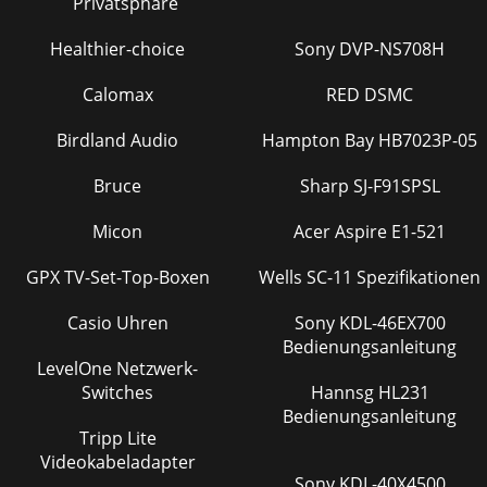
Privatsphäre
Healthier-choice
Sony DVP-NS708H
Calomax
RED DSMC
Birdland Audio
Hampton Bay HB7023P-05
Bruce
Sharp SJ-F91SPSL
Micon
Acer Aspire E1-521
GPX TV-Set-Top-Boxen
Wells SC-11 Spezifikationen
Casio Uhren
Sony KDL-46EX700
Bedienungsanleitung
LevelOne Netzwerk-
Switches
Hannsg HL231
Bedienungsanleitung
Tripp Lite
Videokabeladapter
Sony KDL-40X4500