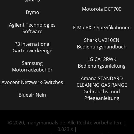
Motorola DCT700
Dymo
Agilent Technologies
E-Mu PX-7 Spezifikationen
Software
Shark UV210CN
P3 International
Bedienungshandbuch
Gartenwerkzeuge
LG CA12RWK
Samsung
Bedienungsanleitung
Motorradzubehör
Amana STANDARD
Avocent Netzwerk-Switches
CLEANING GAS RANGE
Gebrauchs- und
Blueair Nein
Pflegeanleitung
© 2020, manymanuals.de. Alle Rechte vorbehalten. |
0.023 s |