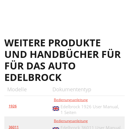
WEITERE PRODUKTE
UND HANDBÜCHER FÜR
FÜR DAS AUTO
EDELBROCK
Modelle
Dokumententyp
Bedienungsanleitung
1926
Edelbrock 1926 User Manual,
1 Seiten
Bedienungsanleitung
36011
Edelbrock 36011 User Manual,