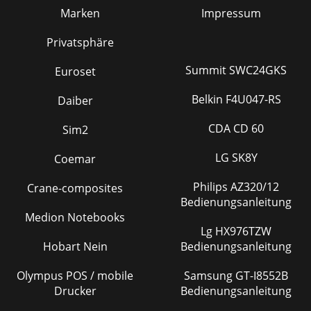
Marken
Impressum
Privatsphäre
Summit SWC24GKS
Euroset
Belkin F4U047-RS
Daiber
CDA CD 60
Sim2
LG SK8Y
Coemar
Philips AZ320/12
Crane-composites
Bedienungsanleitung
Medion Notebooks
Lg HX976TZW
Hobart Nein
Bedienungsanleitung
Olympus POS / mobile
Samsung GT-I8552B
Drucker
Bedienungsanleitung