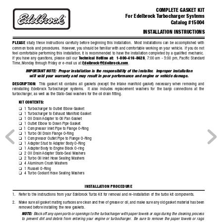
COMPLETE GASKET KIT
For Edelbrock 
T
urbocharger Systems
®
Catalog #15004
INST
ALLA
TION INSTRUCTIONS
PLEASE
study these instructions carefully before beginning this installation.
Most installations can be accomplished with
common tools and procedures.
However
,
you should be familiar with and comfortable working on your vehicle.
If you do not
feel comfortable performing this installation,
it is recommended to have the installation completed by a qualified mechanic.
If you have any questions, please call our 
T
echnical Hotline at:
1-800-416-8628
,
7:00 am - 5:00 pm,
Pacific Standard
Time,
Monday through F
riday or e-mail us at 
Edelbrock@Edelbrock.com
.
IMPORT
ANT NOTE:
Proper installation is the responsibility of the installer
.  Improper installation
will void your warranty and may result in poor performance and engine or vehicle damage
.
DESCRIPTION:
This gasket kit contains all gaskets (except the intake manifold gasket) necessary when removing and
reinstalling Edelbrock 
T
urbocharger systems.
It also includes replacement washers for the banjo connections at the
turbocharger
, as well as the Stato-Seal washers for the oil drain fitting.
KIT CONTENTS:
1
T
urbocharger to Outlet Elbo
w Gasket
❑  
1
T
urbocharger to Exhaust Manifold Gasket
❑  
1
Oil Drain 
Adapter to Oil Pan Gasket
❑  
1
Outlet Elbow to Down Pipe Gasket
❑  
1
Compressor Inlet Pipe to Flange 0-Ring
❑
1
T
urbo Oil Drain Flange O-Ring
❑  
1
Compressor Outlet Pipe to Flange O-Ring
❑  
1
Adapter Stud to 
Adapter Body O-Ring
❑  
1
Adapter Body to Engine Block O-ring
❑  
2
Oil Drain 
Adapter Stato-Seal 
W
ashers
❑  
2
T
urbo Oil Inlet Hose Sealing W
ashers
❑  
4
Aluminum Crush 
W
ashers
❑  
1
Russell O-Ring
❑  
4
T
urbo Coolant Hose Sealing W
ashers
❑  
INST
ALLA
TION PROCEDURE
1.
Refer to the instructions from your Edelbrock 
T
urbo Kit for removal and re-installation of the turbo kit components.
2.
Make sure all gasket mating surfaces are clean and free of grease or oil,
and make sure any old gasket material has been
removed before installing the new gaskets.
NOTE:
Block off any open ports or openings to the turbocharger with paper to
wels or rags during the cleaning process
to prevent dirt and debris from entering your engine or turbocharger
.
Be sure to remove the paper to
wels or rags