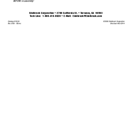
BEFORE re-assembly!
Edelbrock Corporation • 2700 California St. • 
T
orrance
,
CA  90503
T
ech Line:
1-800-416-8628 • E-Mail:
Edelbrock@Edelbrock.com
Catalog #15004
©2006 Edelbrock Corporation
Rev
.
9/06 - RS/mc
Brochure #63-0244