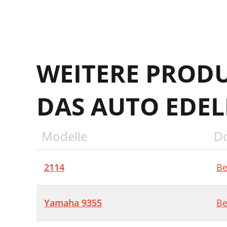
WEITERE PROD
DAS AUTO EDE
Modelle
D
2114
Be
Yamaha 9355
Be