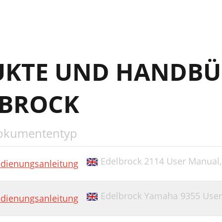
UKTE UND HANDBÜ
LBROCK
okumententyp
Edelbrock 2114 User Manual
dienungsanleitung
Edelbrock Yamaha 9355 Use
dienungsanleitung