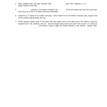
4.
Place supplied over axle pipe stamped #25
-
-
pipe with supplied 2 ¼ u
-
tighten clamp at this time.
5.
-
clamps on to muffler crossover inle
-
3179 and install pipe into over axle pipe 
only snug one of the 2 ¼ clamp at the slip connection.
6.
Install the 2 ½ cla
mp on to muffler inlet pipe.  Slide muffler on to the muffler crossover pipe, support and 
tilt the muffler approximately 60° (se
7.
Install supplied hanger strap to the spare tire rack support tab on the right side of the vehicle, using the 
supplied 5/16” bolt, washers, and nut.  Slip the hanger strap clamp end under the unused 2 ¼ clamp on 
; this strap is used to align the system laterally in the vehicle.  Hanger strap 