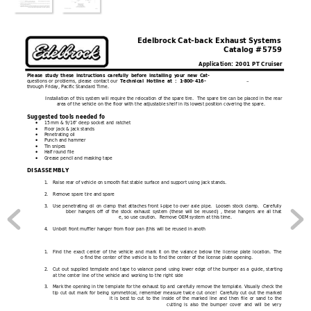
Edelbrock Cat
-
back Exhaust Systems
Catalog #5759
Application: 2001 PT Cruiser
Please study these instructions carefully before installing your new Cat
-
questions or problems, pl
ease contact our 
–
Technical Hotline at : 1
-
800
-
416
-
through Friday, Pacific Standard Time.
I
nstallation of this system will require the relocation of the spare tire.  The spare tire can be placed in the rear 
area of the vehicle on the floor with the adjustable shelf in its lowest position covering the spare.
Suggested tools needed fo
15 mm & 9/16” deep socket and ratchet
•
Floor jack & jack stands
•
Penetrating oil
•
Punch and hammer
•
Tin snipes
•
Half 
round file
•
Grease pencil and masking tape
•
DISASSEMBLY
1.
Raise rear of vehicle on smooth flat stable surface and support using jack stands.
2.
Remove spare tire and spare 
3.
Use penetrating oil on clamp that attaches front I
-
pipe to over axle pipe.  Loosen stock clamp.  Carefully 
bber hangers off of the stock exhaust system (these will be reused) , these hangers are all that 
e, so use caution.  Remove OEM system at this time.
4.
Unbolt front muffler hanger from floor pan (this will be reused in anoth
1.
Find the exact center of the vehicle and mark it on the valance below the license plate location. The 
o find the center of the vehicle is to find the center of the license plate opening.
2.
Cut out supplied template and tape to v
alance panel using lower edge of the bumper as a guide, starting 
at the center line of the vehicle and working to the right side
3.
Mark the opening in the template for the exhaust tip and carefully remove the template. Visually check the 
tip cut out mark for being symmetrical, remember measure twice cut once!  Carefully cut out the marked 
 it is best to cut to the inside of the marked line and then file or sand to the 
 cutting is also the bumper cover and will be very 