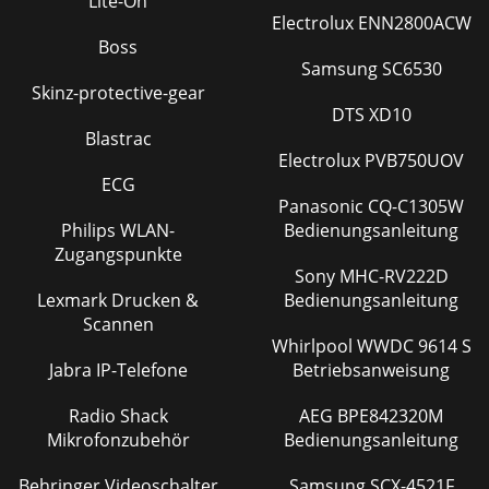
Lite-On
Electrolux ENN2800ACW
Boss
Samsung SC6530
Skinz-protective-gear
DTS XD10
Blastrac
Electrolux PVB750UOV
ECG
Panasonic CQ-C1305W
Philips WLAN-
Bedienungsanleitung
Zugangspunkte
Sony MHC-RV222D
Lexmark Drucken &
Bedienungsanleitung
Scannen
Whirlpool WWDC 9614 S
Jabra IP-Telefone
Betriebsanweisung
Radio Shack
AEG BPE842320M
Mikrofonzubehör
Bedienungsanleitung
Behringer Videoschalter
Samsung SCX-4521F