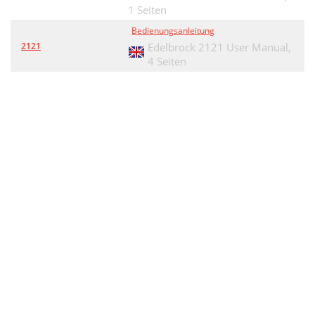
1 Seiten
Bedienungsanleitung
2121
Edelbrock 2121 User Manual,
4 Seiten