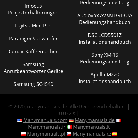
Bedienungsanleitung
Infocus
Projektorhalterungen
Audiovox AVXMTG13UA
Bedienungshandbuch
Fujitsu Mini-PCs
DSC LCD5501Z
Paradigm Subwoofer
Installationshandbuch
Conair Kaffeemacher
Sony XM-1S
Bedienungsanleitung
Samsung
Anrufbeantworter Geräte
Apollo MX20
Installationshandbuch
Samsung SC4540
© 2020, manymanuals.de. Alle Rechte vorbehalten. |
0.032 s |
Manymanuals.com
Manymanuals.de
Manymanuals.fr
Manymanuals.it
Manymanuals.pl
Manymanuals.cz