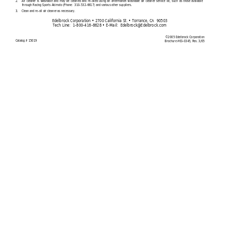
2.
Air cleaner is washable and may be cleaned and re-oiled using an aftermarket washable air cleaner service kit, such as those available
through Racing Sports Akimoto (Phone:  310-532-6617) and various other suppliers.
3.
Clean and re-oil air cleaner as necessary.
Edelbrock Corporation • 2700 California St. • Torrance, CA  90503
Tech Line:  1-800-416-8628 • E-Mail:  
Edelbrock@Edelbrock.com
©2005 Edelbrock Corporation
Catalog # 15019
Brochure #63-0345, Rev. 3/05