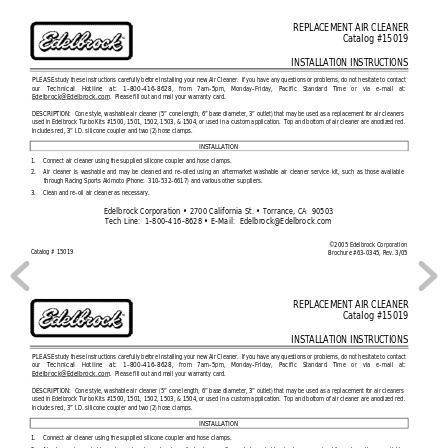
REPLACEMENT AIR CLEANER
Catalog #15019
INSTALLATION INSTRUCTIONS
PLEASE
study these instructions carefully before installing your new Air Cleaner.  If you have any questions or problems, do not hesitate to contact
our 
Technical Hotline at: 1-800-416-8628
, from 7am-5pm, Monday-Friday, Pacific Standard Time or via e-mail at:
Edelbrock@Edelbrock.com
.  Please fill out and mail your warranty card.
DESCRIPTION:  
Cone style, washable air cleaner (5” cone length, 6” base diameter, 3” outlet) that may be used as a replacement for air cleaners
used in Edelbrock Turbo Kits #1500, 1501, 1502, 1503, & 1504, or used in a custom application.  Top and bottom of air cleaner are anodized red.
Includes red, 3” I.D. silicone coupler and two (2) hose clamps.
INSTALLATION
1.
Connect air cleaner using the supplied silicone coupler and hose clamps. 
2.
Air cleaner is washable and may be cleaned and re-oiled using an aftermarket washable air cleaner service kit, such as those available
through Racing Sports Akimoto (Phone:  310-532-6617) and various other suppliers.
3.
Clean and re-oil air cleaner as necessary.
Edelbrock Corporation • 2700 California St. • Torrance, CA  90503
Tech Line:  1-800-416-8628 • E-Mail:  
Edelbrock@Edelbrock.com
©2005 Edelbrock Corporation
Catalog # 15019
Brochure #63-0345, Rev. 3/05
REPLACEMENT AIR CLEANER
Catalog #15019
INSTALLATION INSTRUCTIONS
PLEASE
study these instructions carefully before installing your new Air Cleaner.  If you have any questions or problems, do not hesitate to contact
our 
Technical Hotline at: 1-800-416-8628
, from 7am-5pm, Monday-Friday, Pacific Standard Time or via e-mail at:
Edelbrock@Edelbrock.com
.  Please fill out and mail your warranty card.
DESCRIPTION:  
Cone style, washable air cleaner (5” cone length, 6” base diameter, 3” outlet) that may be used as a replacement for air cleaners
used in Edelbrock Turbo Kits #1500, 1501, 1502, 1503, & 1504, or used in a custom application.  Top and bottom of air cleaner are anodized red.
Includes red, 3” I.D. silicone coupler and two (2) hose clamps.
INSTALLATION
1.
Connect air cleaner using the supplied silicone coupler and hose clamps. 