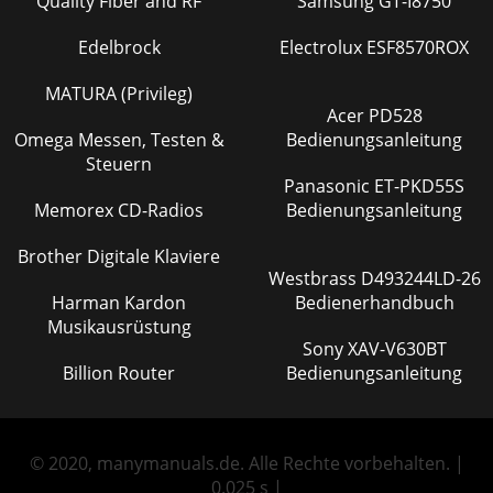
Quality Fiber and RF
Samsung GT-I8750
Edelbrock
Electrolux ESF8570ROX
MATURA (Privileg)
Acer PD528
Omega Messen, Testen &
Bedienungsanleitung
Steuern
Panasonic ET-PKD55S
Memorex CD-Radios
Bedienungsanleitung
Brother Digitale Klaviere
Westbrass D493244LD-26
Harman Kardon
Bedienerhandbuch
Musikausrüstung
Sony XAV-V630BT
Billion Router
Bedienungsanleitung
© 2020, manymanuals.de. Alle Rechte vorbehalten. |
0.025 s |