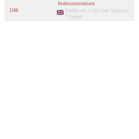
Bedienungsanleitung
1100
Edelbrock 1100 User Manual,
1 Seiten