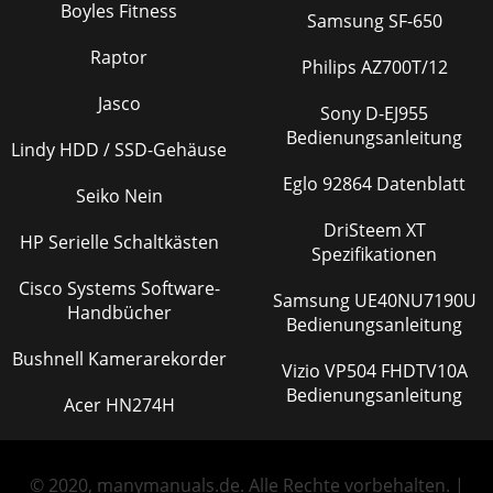
Boyles Fitness
Samsung SF-650
Raptor
Philips AZ700T/12
Jasco
Sony D-EJ955
Bedienungsanleitung
Lindy HDD / SSD-Gehäuse
Eglo 92864 Datenblatt
Seiko Nein
DriSteem XT
HP Serielle Schaltkästen
Spezifikationen
Cisco Systems Software-
Samsung UE40NU7190U
Handbücher
Bedienungsanleitung
Bushnell Kamerarekorder
Vizio VP504 FHDTV10A
Bedienungsanleitung
Acer HN274H
© 2020, manymanuals.de. Alle Rechte vorbehalten. |