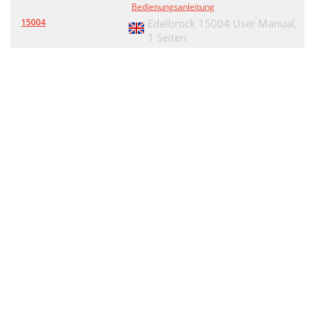
Bedienungsanleitung
15004
Edelbrock 15004 User Manual,
1 Seiten