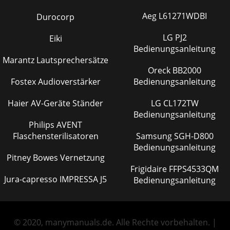
Aeg L61271WDBI
Durocorp
LG PJ2
Eiki
Bedienungsanleitung
Marantz Lautsprechersätze
Oreck BB2000
Fostex Audioverstärker
Bedienungsanleitung
Haier AV-Geräte Ständer
LG CL172TW
Bedienungsanleitung
Philips AVENT
Flaschensterilisatoren
Samsung SGH-D800
Bedienungsanleitung
Pitney Bowes Vernetzung
Frigidaire FFPS4533QM
Jura-capresso IMPRESSA J5
Bedienungsanleitung
© 2020, manymanuals.de. Alle Rechte vorbehalten. |