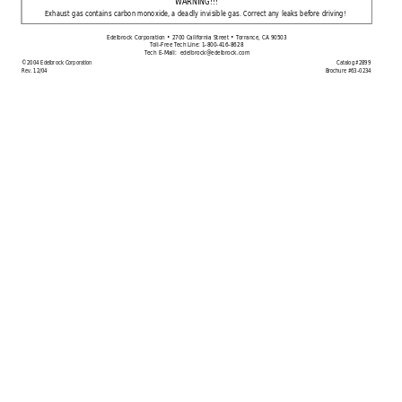
WARNING!!!
Exhaust gas contains carbon monoxide, a deadly invisible gas. Correct any leaks before driving!
Edelbrock Corporation • 2700 California Street • Torrance, CA 90503
Toll-Free Tech Line: 1-800-416-8628
Tech E-Mail:  
edelbrock@edelbrock.com
©2004 Edelbrock Corporation
Catalog #2899
Rev. 12/04
Brochure #63-0234