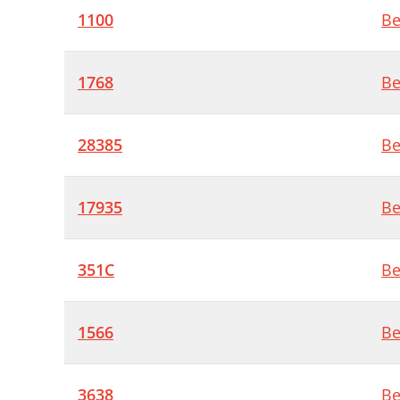
1100
Be
1768
Be
28385
Be
17935
Be
351C
Be
1566
Be
3638
Be