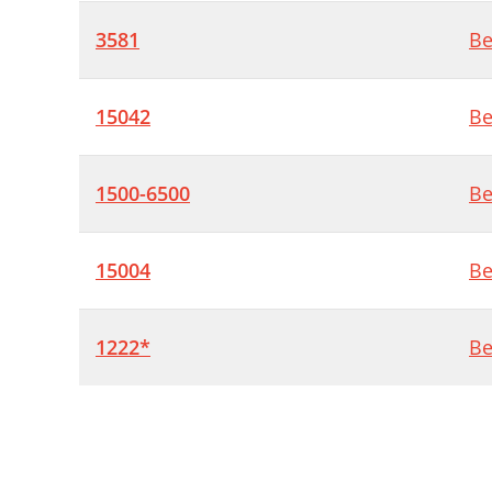
3581
Be
15042
Be
1500-6500
Be
15004
Be
1222*
Be