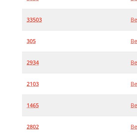
33503
Be
305
Be
2934
Be
2103
Be
1465
Be
2802
Be