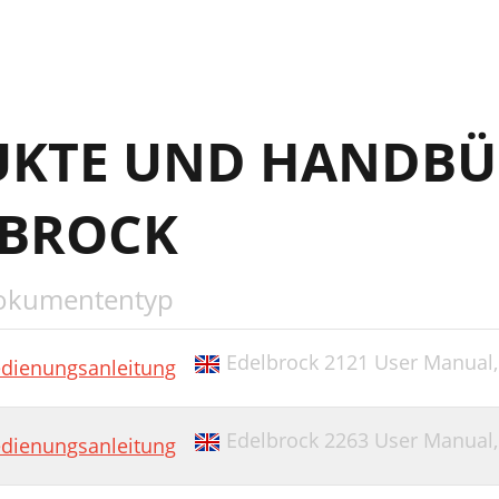
UKTE UND HANDBÜ
LBROCK
okumententyp
Edelbrock 2121 User Manual
dienungsanleitung
Edelbrock 2263 User Manual
dienungsanleitung