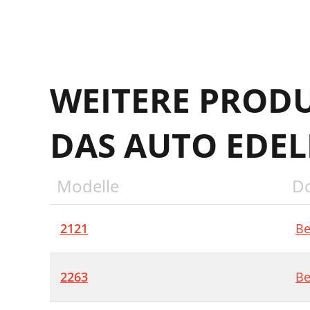
WEITERE PROD
DAS AUTO EDE
Modelle
D
2121
Be
2263
Be