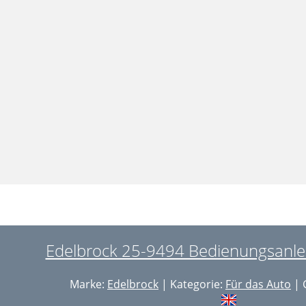
Edelbrock 25-9494 Bedienungsanlei
Marke:
Edelbrock
| Kategorie:
Für das Auto
| 