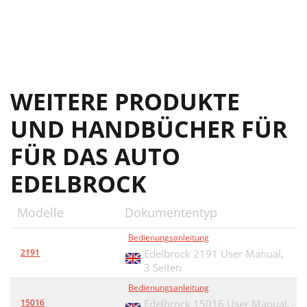
WEITERE PRODUKTE
UND HANDBÜCHER FÜR
FÜR DAS AUTO
EDELBROCK
Modelle
Dokumententyp
Bedienungsanleitung
2191
Edelbrock 2191 User Manual,
3 Seiten
Bedienungsanleitung
15016
Edelbrock 15016 User Manual,