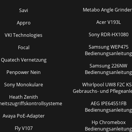
Metabo Angle Grinder
Savi
Acer V193L
Appro
Sony RDR-HX1080
VKI Technologies
Samsung WEP475
Focal
Bedienungsanleitung
Quatech Vernetzung
Samsung 226NW
Penpower Nein
Bedienungsanleitung
Sony Monokulare
Whirlpool UW8 F2C KSB
Gebrauchs- und Pflegeanl
Heath Zenith
heitszugriffskontrollsysteme
AEG IPE64551FB
Bedienungsanleitung
Avaya PoE-Adapter
Hp Chromebox
Fly V107
Bedienungsanleitung