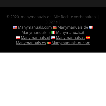
© 2020, manymanuals.de. Alle Rechte vorbehalten. |
0.027 s |
Manymanuals.com
Manymanuals.de
Manymanuals.fr
Manymanuals.it
Manymanuals.pl
Manymanuals.cz
Manymanuals.es
Manymanuals-pt.com