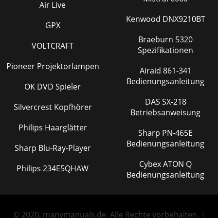
Air Live
Kenwood DNX9210BT
GPX
Braeburn 5320
VOLTCRAFT
Spezifikationen
Pioneer Projektorlampen
Airaid 861-341
Bedienungsanleitung
OK DVD Spieler
DAS SX-218
Silvercrest Kopfhörer
Betriebsanweisung
Philips Haarglätter
Sharp PN-465E
Bedienungsanleitung
Sharp Blu-Ray-Player
Cybex ATON Q
Philips 234E5QHAW
Bedienungsanleitung
© 2020, manymanuals.de. Alle Rechte vorbehalten. |