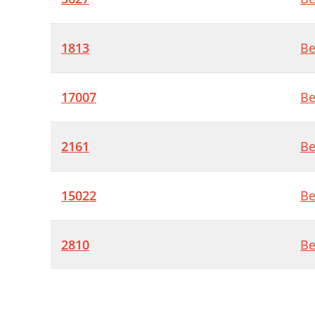
1813
Be
17007
Be
2161
Be
15022
Be
2810
Be