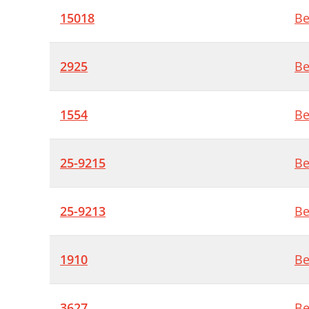
15018
Be
2925
Be
1554
Be
25-9215
Be
25-9213
Be
1910
Be
3627
Be