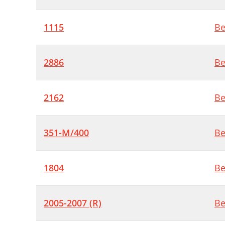
1115
Be
2886
Be
2162
Be
351-M/400
Be
1804
Be
2005-2007 (R)
Be