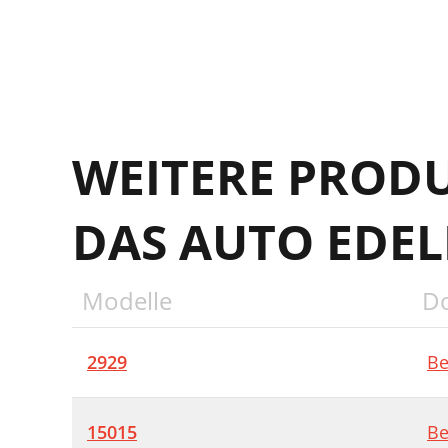
WEITERE PROD
DAS AUTO EDE
Modelle
D
2929
Be
15015
Be