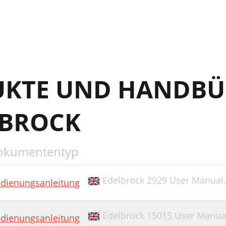
UKTE UND HANDBÜ
LBROCK
okumententyp
Edelbrock 2929 User Manual
dienungsanleitung
Edelbrock 15015 User Manua
dienungsanleitung