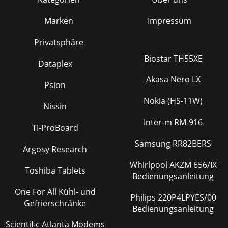
Marken
Impressum
Privatsphäre
Biostar TH55XE
Dataplex
Akasa Nero LX
Psion
Nokia (HS-11W)
Nissin
Inter-m RM-916
TI-ProBoard
Samsung RR82BERS
Argosy Research
Whirlpool AKZM 656/IX
Toshiba Tablets
Bedienungsanleitung
One For All Kühl- und
Philips 220P4LPYES/00
Gefrierschränke
Bedienungsanleitung
Scientific Atlanta Modems