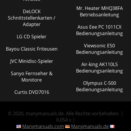
Mr. Heater MHQ38FA
DeLOCK
Betriebsanleitung
Schnittstellenkarten /
Adapter
Asus Eee PC 1011CX
Bedienungsanleitung
LG CD Spieler
Viewsonic E50
Bayou Classic Friteusen
Bedienungsanleitung
JVC Minidisc-Spieler
Air-king AK110LS
Bedienungsanleitung
Sanyo Fernseher &
Monitore
Olympus C-500
Bedienungsanleitung
Curtis DVD7016
© 2020, manymanuals.de. Alle Rechte vorbehalten. |
0.054 s |
Manymanuals.com
Manymanuals.de