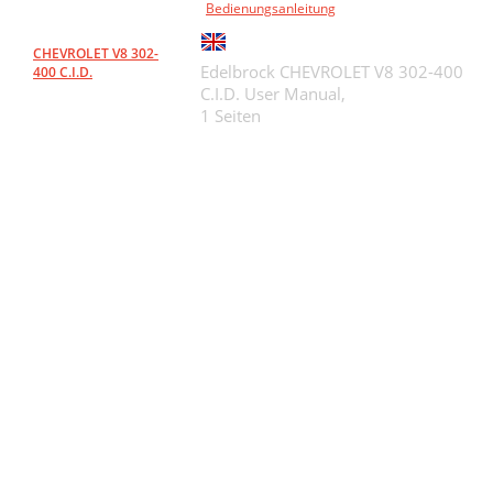
Bedienungsanleitung
CHEVROLET V8 302-
Edelbrock CHEVROLET V8 302-400
400 C.I.D.
C.I.D. User Manual,
1 Seiten