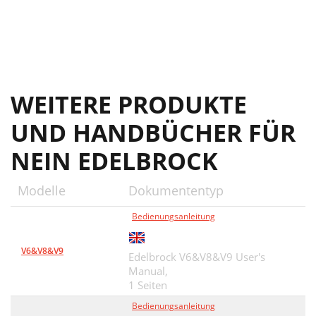
WEITERE PRODUKTE
UND HANDBÜCHER FÜR
NEIN EDELBROCK
Modelle
Dokumententyp
Bedienungsanleitung
V6&V8&V9
Edelbrock V6&V8&V9 User's
Manual,
1 Seiten
Bedienungsanleitung