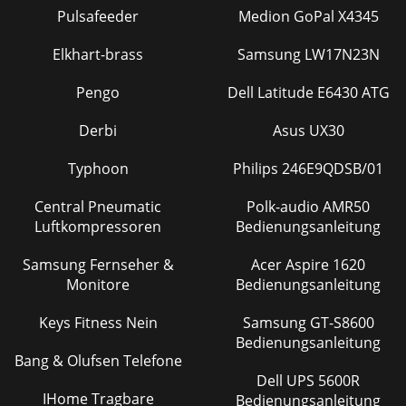
Pulsafeeder
Medion GoPal X4345
Elkhart-brass
Samsung LW17N23N
Pengo
Dell Latitude E6430 ATG
Derbi
Asus UX30
Typhoon
Philips 246E9QDSB/01
Central Pneumatic
Polk-audio AMR50
Luftkompressoren
Bedienungsanleitung
Samsung Fernseher &
Acer Aspire 1620
Monitore
Bedienungsanleitung
Keys Fitness Nein
Samsung GT-S8600
Bedienungsanleitung
Bang & Olufsen Telefone
Dell UPS 5600R
IHome Tragbare
Bedienungsanleitung