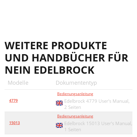
WEITERE PRODUKTE
UND HANDBÜCHER FÜR
NEIN EDELBROCK
Modelle
Dokumententyp
Bedienungsanleitung
4779
Edelbrock 4779 User's Manual,
2 Seiten
Bedienungsanleitung
15013
Edelbrock 15013 User's Manual,
1 Seiten