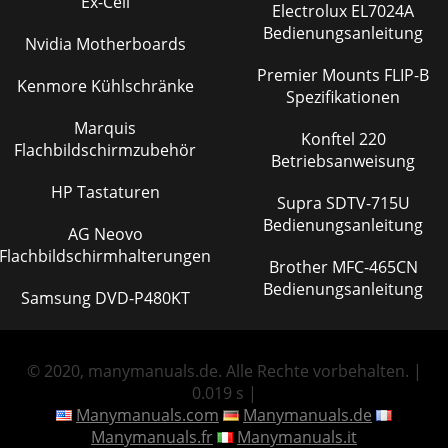
Ex-Cell
Electrolux EL7024A
Bedienungsanleitung
Nvidia Motherboards
Premier Mounts FLIP-B
Kenmore Kühlschränke
Spezifikationen
Marquis
Konftel 220
Flachbildschirmzubehör
Betriebsanweisung
HP Tastaturen
Supra SDTV-715U
Bedienungsanleitung
AG Neovo
Flachbildschirmhalterungen
Brother MFC-465CN
Bedienungsanleitung
Samsung DVD-P480KT
© 2020, manymanuals.de. Alle Rechte vorbehalten. |
0.019 s |
Manymanuals.com
Manymanuals.de
Manymanuals.fr
Manymanuals.it