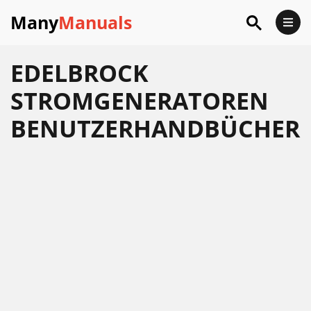
Many
Manuals
EDELBROCK
STROMGENERATOREN
BENUTZERHANDBÜCHER