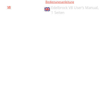
Bedienungsanleitung
V8
Edelbrock V8 User's Manual,
1 Seiten