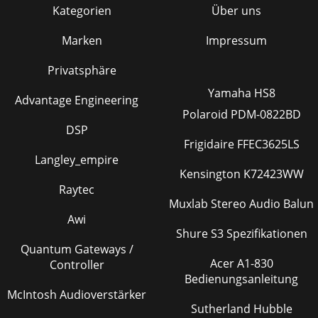
Kategorien
Über uns
Marken
Impressum
Privatsphäre
Yamaha HS8
Advantage Engineering
Polaroid PDM-0822BD
DSP
Frigidaire FFEC3625LS
Langley_empire
Kensington K72423WW
Raytec
Muxlab Stereo Audio Balun
Awi
Shure S3 Spezifikationen
Quantum Gateways /
Acer A1-830
Controller
Bedienungsanleitung
McIntosh Audioverstärker
Sutherland Hubble