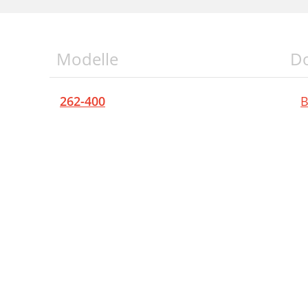
Modelle
D
262-400
B