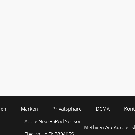
ien
Marken
Privatsphäre
DCMA
Kont
Apple Nike + iPod Sensor
Methven Aio Aurajet 
Electrolux ENB39405S