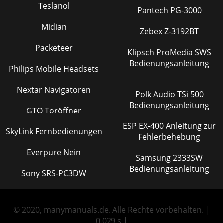
Teslanol
Pantech PG-3000
Midian
Zebex Z-3192BT
Packeteer
Klipsch ProMedia SWS
Bedienungsanleitung
Philips Mobile Headsets
Nextar Navigatoren
Polk Audio TSi 500
Bedienungsanleitung
GTO Toröffner
ESP EX-400 Anleitung zur
SkyLink Fernbedienungen
Fehlerbehebung
Everpure Nein
Samsung 2333SW
Bedienungsanleitung
Sony SRS-PC3DW
© 2020, manymanuals.de. Alle Rechte vorbehalten. |
0.029 s |