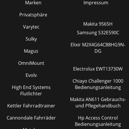
Marken
Impressum
Privatsphäre
Makita 9565H
Varytec
Samsung S32E590C
Sulky
Elixir M2X4G64CB8HG9N-
Magus
DG
OmniMount
Electrolux EWT13730W
Evolv
Chiayo Challenger 1000
High End Systems
Bedienungsanleitung
Flutlichter
Makita AN611 Gebrauchs-
Kettler Fahrradtrainer
und Pflegehandbuch
Cannondale Fahrräder
Hp Access Control
Bedienungsanleitung