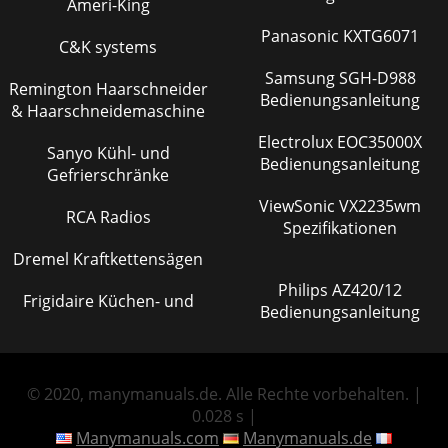
Ameri-King
Panasonic KXTG6071
C&K systems
Samsung SGH-D988
Remington Haarschneider
Bedienungsanleitung
& Haarschneidemaschine
Electrolux EOC35000X
Sanyo Kühl- und
Bedienungsanleitung
Gefrierschränke
ViewSonic VX2235wm
RCA Radios
Spezifikationen
Dremel Kraftkettensägen
Philips AZ420/12
Frigidaire Küchen- und
Bedienungsanleitung
© 2020, manymanuals.de. Alle Rechte vorbehalten. |
0.028 s |
Manymanuals.com
Manymanuals.de