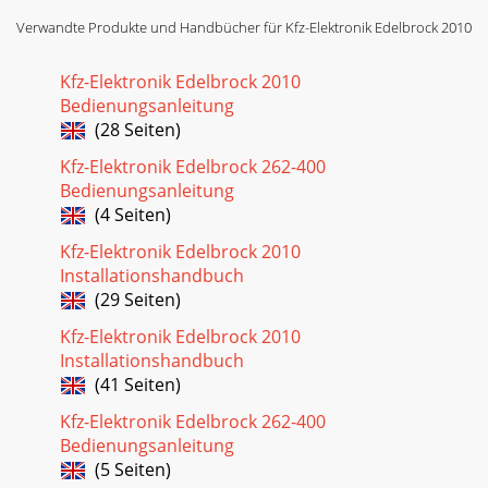
- AJ/mcEdelbrock 5.4L Ford Supercharger Systemfor 2009 &
Verwandte Produkte und Handbücher für Kfz-Elektronik Edelbrock 2010
2010 F-150sInstallation Instructi
Seite 25
Kfz-Elektronik Edelbrock 2010
Bedienungsanleitung
©2011 Edelbrock LLCPart #1583Brochure #63-1583Rev. 3/11
- AJ/mcEdelbrock 5.4L Ford Supercharger Systemfor 2009 &
(28 Seiten)
2010 F-150sInstallation Instructi
Kfz-Elektronik Edelbrock 262-400
Seite 26
Bedienungsanleitung
(4 Seiten)
©2011 Edelbrock LLCPart #1583Brochure #63-1583Rev. 3/11
- AJ/mcEdelbrock 5.4L Ford Supercharger Systemfor 2009 &
Kfz-Elektronik Edelbrock 2010
2010 F-150sInstallation Instructi
Installationshandbuch
(29 Seiten)
Kfz-Elektronik Edelbrock 2010
Installationshandbuch
(41 Seiten)
Kfz-Elektronik Edelbrock 262-400
Bedienungsanleitung
(5 Seiten)