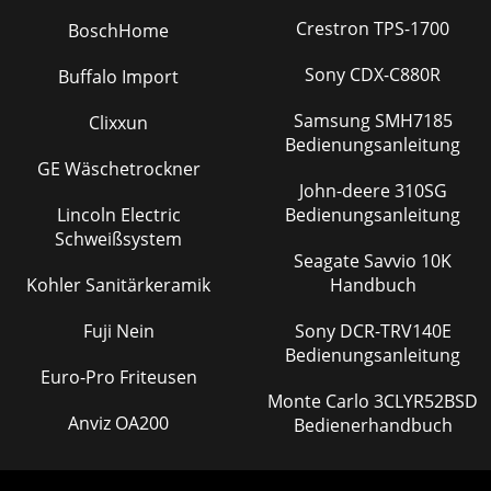
Crestron TPS-1700
BoschHome
Sony CDX-C880R
Buffalo Import
Samsung SMH7185
Clixxun
Bedienungsanleitung
GE Wäschetrockner
John-deere 310SG
Lincoln Electric
Bedienungsanleitung
Schweißsystem
Seagate Savvio 10K
Kohler Sanitärkeramik
Handbuch
Fuji Nein
Sony DCR-TRV140E
Bedienungsanleitung
Euro-Pro Friteusen
Monte Carlo 3CLYR52BSD
Anviz OA200
Bedienerhandbuch