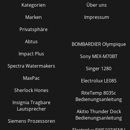
Kategorien
Über uns
Marken
Impressum
Privatsphäre
Abtus
BOMBARDIER Olympique
Impact Plus
Sony MEX-M70BT
Spectra Watermakers
Singer 1280
MaxPac
Electrolux LE08S
Sherlock Hones
RiteTemp 8035c
Bedienungsanleitung
Insignia Tragbare
Lautsprecher
Akitio Thunder Dock
Bedienungsanleitung
Siemens Prozessoren
Electrolux EWS1074SMU