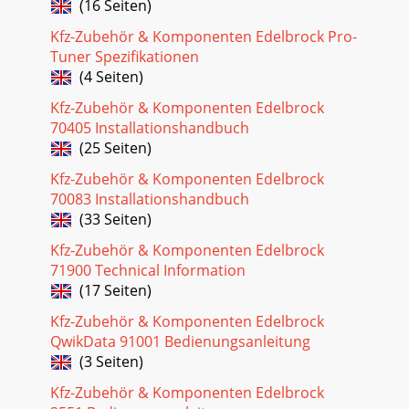
(16 Seiten)
Seite 24
Kfz-Zubehör & Komponenten Edelbrock Pro-
©2013 Edelbrock LLCPart #1580 & 1585Brochure #63-
Tuner Spezifikationen
1580Rev. 6/25/13 - QT/mcEdelbrock 4.6L Ford Supercharger
(4 Seiten)
System for 2005 and later Mustang GTsIns
Kfz-Zubehör & Komponenten Edelbrock
Seite 25
70405 Installationshandbuch
©2013 Edelbrock LLCPart #1580 & 1585Brochure #63-
(25 Seiten)
1580Rev. 6/25/13 - QT/mcEdelbrock 4.6L Ford Supercharger
System for 2005 and later Mustang GTsIns
Kfz-Zubehör & Komponenten Edelbrock
70083 Installationshandbuch
Seite 26
(33 Seiten)
©2013 Edelbrock LLCPart #1580 & 1585Brochure #63-
Kfz-Zubehör & Komponenten Edelbrock
1580Rev. 6/25/13 - QT/mcEdelbrock 4.6L Ford Supercharger
System for 2005 and later Mustang GTsIns
71900 Technical Information
(17 Seiten)
Seite 27
Kfz-Zubehör & Komponenten Edelbrock
©2013 Edelbrock LLCPart #1580 & 1585Brochure #63-
QwikData 91001 Bedienungsanleitung
1580Rev. 6/25/13 - QT/mcEdelbrock 4.6L Ford Supercharger
(3 Seiten)
System for 2005 and later Mustang GTsIns
Kfz-Zubehör & Komponenten Edelbrock
Seite 28