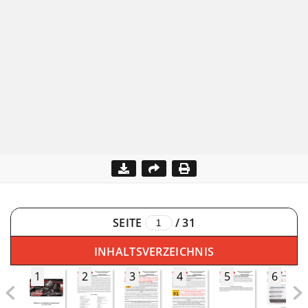
SEITE
/
31
INHALTSVERZEICHNIS
1
2
3
4
5
6