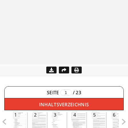
SEITE
/
23
INHALTSVERZEICHNIS
1
2
3
4
5
6