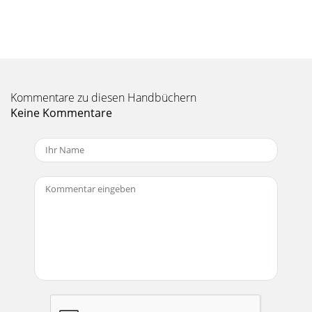
©2003 Edelbrock CorporationRev. 10/03Catalog
#71002Brochure No. 63-0125Page 18 of 233.5 Arming Switch
and InstallationThe arming switch is a red, ligh
Seite 11 - Solenoid Safety Information
©2003 Edelbrock CorporationRev. 10/03Catalog
#71002Brochure No. 63-0125Page 19 of 233.6 Microswitch
Kommentare zu diesen Handbüchern
Installation and Wiring (continuation)...The bolts
Keine Kommentare
Seite 12 - 2.6 Nozzle Installation
©2003 Edelbrock CorporationRev. 10/03Catalog
#71002Brochure No. 63-0125Page 2 of 23Thank You….…for
purchasing an Edelbrock Nitrous Oxide Injection Sys
Seite 13 - Page 13 of 23
©2003 Edelbrock CorporationRev. 10/03Catalog
#71002Brochure No. 63-0125Page 20 of 234.0 Before You
Run Your Vehicle Using Your Edelbrock Nitrous Syst
Seite 14 - 2.7 Fuel Line Installation
©2003 Edelbrock CorporationRev. 10/03Catalog
#71002Brochure No. 63-0125Page 21 of 235.0 Solenoid
Inspection and Maintenance1. Close valve on nitrous b