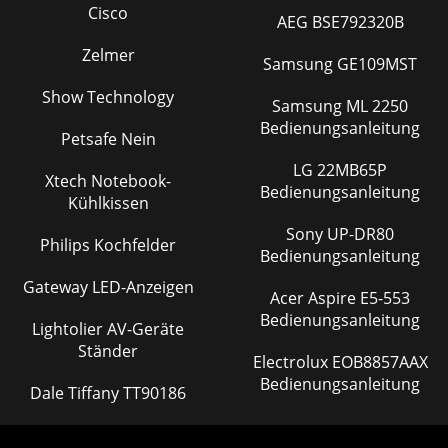
Cisco
AEG BSE792320B
Zelmer
Samsung GE109MST
Show Technology
Samsung ML 2250
Bedienungsanleitung
Petsafe Nein
LG 22MB65P
Xtech Notebook-
Bedienungsanleitung
Kühlkissen
Sony UP-DR80
Philips Kochfelder
Bedienungsanleitung
Gateway LED-Anzeigen
Acer Aspire E5-553
Bedienungsanleitung
Lightolier AV-Geräte
Ständer
Electrolux EOB8857AAX
Bedienungsanleitung
Dale Tiffany TT90186