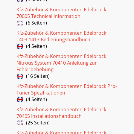
Stage Rev Limiting in 100 RPMIncrements. Automatic Start
Kfz-Zubehör & Komponenten Edelbrock
Retard Circu
70005 Technical Information
Seite 36
(6 Seiten)
41IGNITION & ELECTRICALUsed for off-road, drag race,
Kfz-Zubehör & Komponenten Edelbrock
marine and oval trackvehicles where strong vibration forces
1403-1413 Bedienungshandbuch
can be transmit-ted through the c
(4 Seiten)
Seite 37
Kfz-Zubehör & Komponenten Edelbrock
IGNITION &
Nitrous System 70410 Anleitung zur
ELECTRICAL$)&$'APPLICATION PART
Fehlerbehebung
NO.Red 8211)&$&&%! &!$Positive
(16 Seiten)
locks let you kn
Kfz-Zubehör & Komponenten Edelbrock Pro-
Seite 38
Tuner Spezifikationen
43IGNITION & ELECTRICALDESCRIPTION PART NO.4 Switch
(4 Seiten)
Panel-Start + 3 Fused Circuits That Light Up When On
503016 Switch Panel-Start + 5 Fused Circu
Kfz-Zubehör & Komponenten Edelbrock
70405 Installationshandbuch
Seite 39
(25 Seiten)
IGNITION & ELECTRICAL44'%!%APPLICATION PART
NO.6-Circuit Terminal Block Kit 4455)$ $ %%)$
Kfz-Zubehör & Komponenten Edelbrock