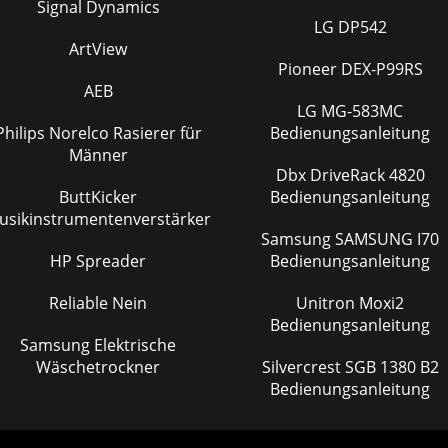
IGNITION & ELECTRICAL8A must for every racer’s tool box.
Signal Dynamics
These pliers are ideal for terminatingspark plug wire sets.
LG DP542
Strip, cut and crimp automoti
ArtView
Pioneer DEX-P99RS
Seite 49
AEB
9IGNITION & ELECTRICALPART NO. DESCRIPTION16201 6”
LG MG-583MC
Silver 16202 6” Black16203 6” Red 16204 6” Blue16211 6”
Philips Norelco Rasierer für
Bedienungsanleitung
Silver , 4-pk.The cure for spark plug w
Männer
Dbx DriveRack 4820
ButtKicker
Bedienungsanleitung
usikinstrumentenverstärker
Samsung SAMSUNG I70
HP Spreader
Bedienungsanleitung
Reliable Nein
Unitron Moxi2
Bedienungsanleitung
Samsung Elektrische
Wäschetrockner
Silvercrest SGB 1380 B2
Bedienungsanleitung