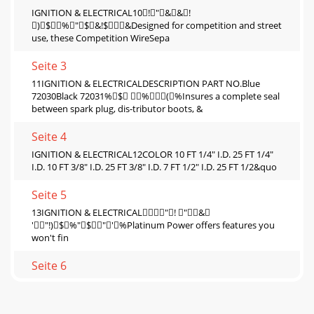
IGNITION & ELECTRICAL10!"&&!
)$%"$&!$&Designed for competition and street
use, these Competition WireSepa
Seite 3
11IGNITION & ELECTRICALDESCRIPTION PART NO.Blue
72030Black 72031%$ %(%Insures a complete seal
between spark plug, dis-tributor boots, &
Seite 4
IGNITION & ELECTRICAL12COLOR 10 FT 1/4" I.D. 25 FT 1/4"
I.D. 10 FT 3/8" I.D. 25 FT 3/8" I.D. 7 FT 1/2" I.D. 25 FT 1/2&quo
Seite 5
13IGNITION & ELECTRICAL"! "&
'"!)$%"$"'%Platinum Power offers features you
won't fin
Seite 6
IGNITION & ELECTRICAL143013/)452616751.874587-
9-: