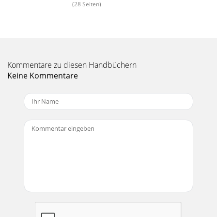
Seite 16
(28 Seiten)
23IGNITION &
ELECTRICAL!$))&(&!$$&%&$'&!$Des
to fit 351W with EdelbrockVictor Jr. intake man
Seite 17
Kommentare zu diesen Handbüchern
IGNITION &
ELECTRICAL24(+(%&$'&!$DESCRIPTION
Keine Kommentare
PART NO.With Mallory 29212 Perf. Coil 8548201CChevrolet
V8 Engines 262-400
Seite 18
25IGNITION & ELECTRICAL%&$'&!$"%MSD Extra
Duty distribu-tor caps are designedwith performance in
mind. Made fromhigh qual
Seite 19
IGNITION & ELECTRICAL26Includes absolutely everything
needed tobring a stock distributor up to new per-formance
standards including a 50,000 voltc
Seite 20