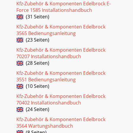
adjustableboost/timing re
Kfz-Zubehör & Komponenten Edelbrock E-
Force 1585 Installationshandbuch
Seite 30
(31 Seiten)
IGNITION & ELECTRICAL36 &! ! &$!
Kfz-Zubehör & Komponenten Edelbrock
Seite 31
3565 Bedienungsanleitung
(23 Seiten)
37IGNITION & ELECTRICAL"!)$$  &! %+%&TM
Kfz-Zubehör & Komponenten Edelbrock
Seite 32
70207 Installationshandbuch
IGNITION & ELECTRICAL38"!)$$  &! %+%&TM
(28 Seiten)
Seite 33
Kfz-Zubehör & Komponenten Edelbrock
39IGNITION & ELECTRICAL"!)$$  &! %+%&TM
3551 Bedienungsanleitung
(10 Seiten)
Seite 34
Kfz-Zubehör & Komponenten Edelbrock
IGNITION & ELECTRICAL4The Street Fire Spark Plug Wires
70402 Installationshandbuch
feature a low resistance conductor that’swrapped in a sleek
and durable black sleeve. The t
(24 Seiten)
Kfz-Zubehör & Komponenten Edelbrock
Seite 35
3564 Wartungshandbuch
IGNITION &
(8 Seiten)
ELECTRICAL40+$;('&%&$ &! 2