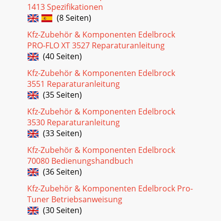
1413 Spezifikationen
(8 Seiten)
Seite 25
31IGNITION & ELECTRICAL&$!)$"$!$
Kfz-Zubehör & Komponenten Edelbrock
!Maximizes energy and reliability over the fullRPM
PRO-FLO XT 3527 Reparaturanleitung
range. Delivers an average of
(40 Seiten)
Seite 26
Kfz-Zubehör & Komponenten Edelbrock
IGNITION & ELECTRICAL32 !%&$)!($If you
3551 Reparaturanleitung
experience radio noise after installing the MSDIGNITION,
(35 Seiten)
you may need to install an MSD Nois
Kfz-Zubehör & Komponenten Edelbrock
Seite 27
3530 Reparaturanleitung
33IGNITION & ELECTRICAL
(33 Seiten)
Kfz-Zubehör & Komponenten Edelbrock
Seite 28
70080 Bedienungshandbuch
IGNITION & ELECTRICAL34 &!
(36 Seiten)
%+%&%601360116012
Kfz-Zubehör & Komponenten Edelbrock Pro-
Seite 29
Tuner Betriebsanweisung
35IGNITION & ELECTRICAL& &! )! &$!
(30 Seiten)
Ideal for engines with turbo or super-charger. Features an