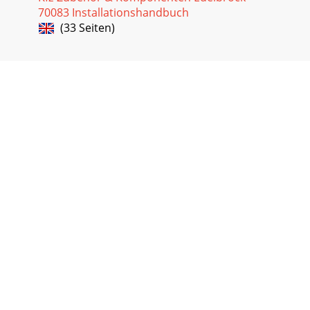
$ %%Plug directly into your fa
70083 Installationshandbuch
(33 Seiten)
Seite 40
45IGNITION & ELECTRICALComes complete with fuses,
flashers, hornrelay, tach lead, ballast resistor, maxi-
fuse,terminal ends, wire ties, grommets -
Seite 41
IGNITION & ELECTRICAL46%!
&%)&%1677516776Heavy duty disconnect is
designed to meet and/or exceed thespecifications of many
sanc
Seite 42
47IGNITION & ELECTRICAL$!&$ &!$! )$
&'$ %&$ &!$Same features as the Chrome
Street Alternatorex
Seite 43
IGNITION & ELECTRICAL48&$ &!$$&SB Chevy
low mount bracket $!&$
&!$$&%APPLICATION PART NO.SBF mou