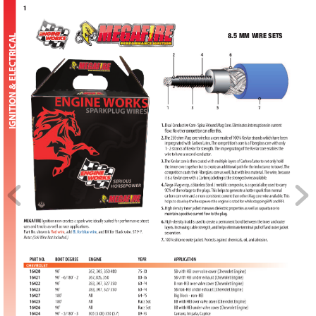
1
TRICAL

)$%&%
ELEC
& 
IGNITION 