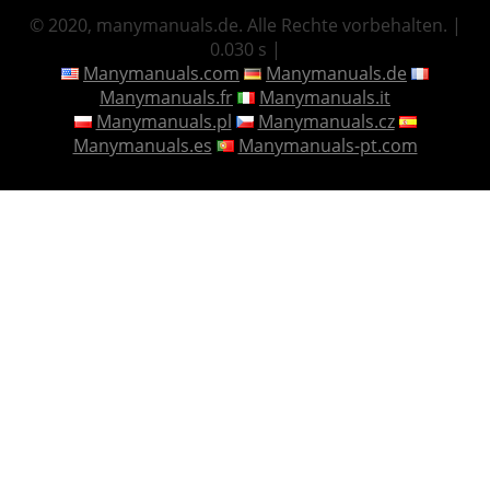
© 2020, manymanuals.de. Alle Rechte vorbehalten. |
0.030 s |
Manymanuals.com
Manymanuals.de
Manymanuals.fr
Manymanuals.it
Manymanuals.pl
Manymanuals.cz
Manymanuals.es
Manymanuals-pt.com