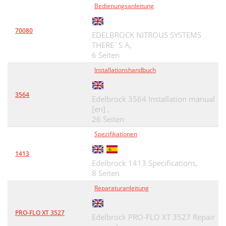
Bedienungsanleitung
70080
EDELBROCK NITROUS SYSTEMS
THERE`S A,
6 Seiten
Installationshandbuch
3564
Edelbrock 3564 Installation manual
[en] ,
26 Seiten
Spezifikationen
1413
Edelbrock 1413 Specifications,
8 Seiten
Reparaturanleitung
PRO-FLO XT 3527
Edelbrock PRO-FLO XT 3527 Repair