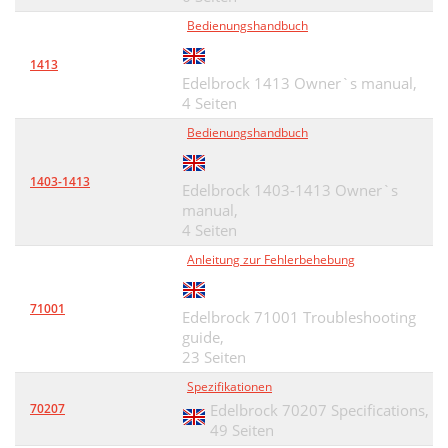
Bedienungshandbuch
1413
Edelbrock 1413 Owner`s manual,
4 Seiten
Bedienungshandbuch
1403-1413
Edelbrock 1403-1413 Owner`s
manual,
4 Seiten
Anleitung zur Fehlerbehebung
71001
Edelbrock 71001 Troubleshooting
guide,
23 Seiten
Spezifikationen
70207
Edelbrock 70207 Specifications,
49 Seiten