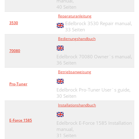
manual,
40 Seiten
Reparaturanleitung
3530
Edelbrock 3530 Repair manual,
33 Seiten
Bedienungshandbuch
70080
Edelbrock 70080 Owner`s manual,
36 Seiten
Betriebsanweisung
Pro-Tuner
Edelbrock Pro-Tuner User`s guide,
30 Seiten
Installationshandbuch
E-Force 1585
Edelbrock E-Force 1585 Installation
manual,
31 Seiten