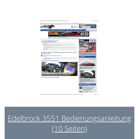
SENSOR INSTALLATION
15
MAIN SYSTEM HARNESS
16
CONNECTORS
17
INSTALLATION
17
NON HEI Coil
19
10'
20
IGNITION SYSTEM
21
HALL EFFECT SENSOR
21
SHUTTER WHEEL
21
DISTRIBUTOR CONVERSION
21
Edelbrock 3551 Bedienungsanleitung
Shutter wheel
23
(10 Seiten)
Alignment
23