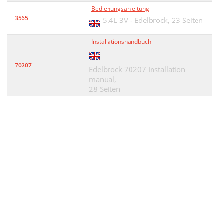
Bedienungsanleitung
3565
5.4L 3V - Edelbrock,
23 Seiten
Installationshandbuch
70207
Edelbrock 70207 Installation
manual,
28 Seiten