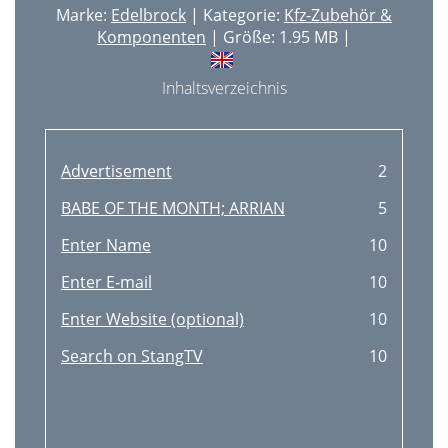
Marke:
Edelbrock
| Kategorie:
Kfz-Zubehör &
DISTRIBUTOR TESTING
24
Komponenten
| Größe: 1.95 MB |
REINSTALLING THE DISTRIBUTOR
24
Inhaltsverzeichnis
IGNITION AMPLIFIER
24
ADDING AFTERMARKET IGNITION
25
Advertisement
2
OTHER APPLICATIONS
26
BABE OF THE MONTH; ARRIAN
5
SYSTEM ST
26
Enter Name
10
Distributor Test
26
Enter E-mail
10
Priming The Fuel Pump
26
Enter Website (optional)
10
Testing The Sensors
27
Search on StangTV
10
Starting The Engine
27
Timing Adjustment
27
Setting Base Spark Advance
28