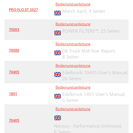
Bedienungsanleitung
PRO-FLO XT 3527
March April,
4 Seiten
Bedienungsanleitung
70003
POWER FILTERS™,
25 Seiten
Bedienungsanleitung
70080
08 Truck Mid-Year Report,
8 Seiten
Bedienungsanleitung
70405
Edelbrock 70405 User's Manual,
26 Seiten
Bedienungsanleitung
1801
Edelbrock 1801 User's Manual,
6 Seiten
Bedienungsanleitung
70405
Nitrous - Performance Unlimited,
6 Seiten