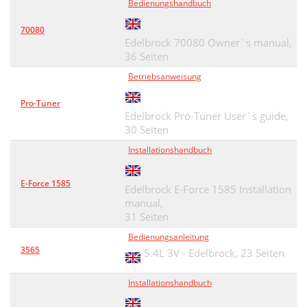
Bedienungshandbuch
70080
Edelbrock 70080 Owner`s manual,
36 Seiten
Betriebsanweisung
Pro-Tuner
Edelbrock Pro-Tuner User`s guide,
30 Seiten
Installationshandbuch
E-Force 1585
Edelbrock E-Force 1585 Installation
manual,
31 Seiten
Bedienungsanleitung
3565
5.4L 3V - Edelbrock,
23 Seiten
Installationshandbuch