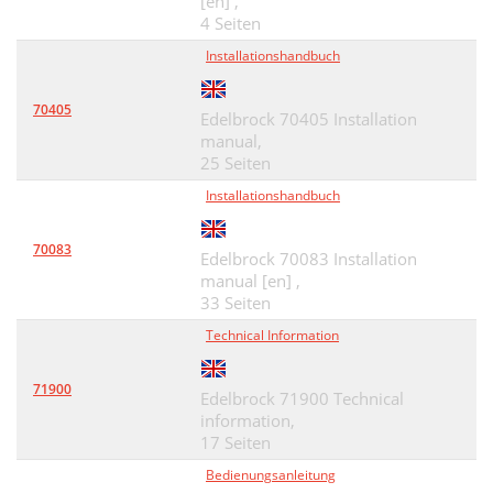
[en] ,
4 Seiten
Installationshandbuch
70405
Edelbrock 70405 Installation
manual,
25 Seiten
Installationshandbuch
70083
Edelbrock 70083 Installation
manual [en] ,
33 Seiten
Technical Information
71900
Edelbrock 71900 Technical
information,
17 Seiten
Bedienungsanleitung