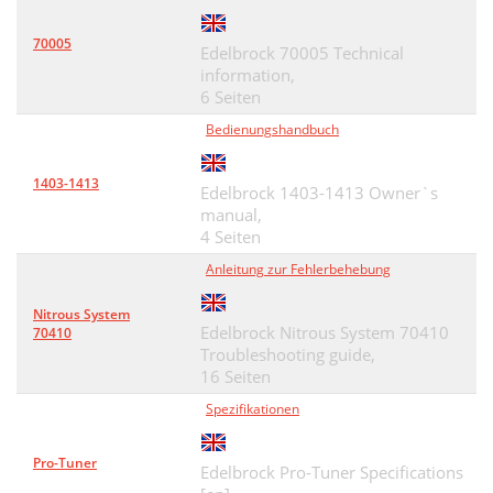
70005
Edelbrock 70005 Technical
information,
6 Seiten
Bedienungshandbuch
1403-1413
Edelbrock 1403-1413 Owner`s
manual,
4 Seiten
Anleitung zur Fehlerbehebung
Nitrous System
Edelbrock Nitrous System 70410
70410
Troubleshooting guide,
16 Seiten
Spezifikationen
Pro-Tuner
Edelbrock Pro-Tuner Specifications