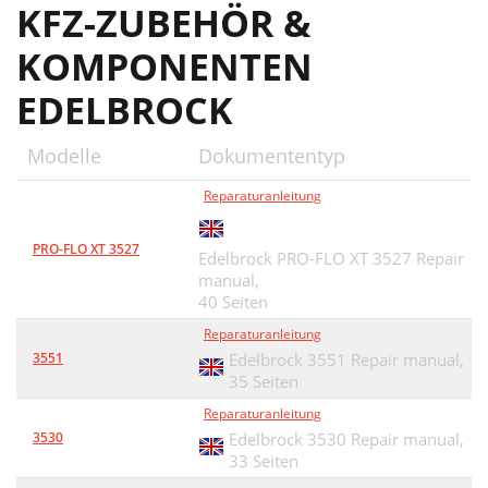
KFZ-ZUBEHÖR &
KOMPONENTEN
EDELBROCK
Modelle
Dokumententyp
Reparaturanleitung
PRO-FLO XT 3527
Edelbrock PRO-FLO XT 3527 Repair
manual,
40 Seiten
Reparaturanleitung
3551
Edelbrock 3551 Repair manual,
35 Seiten
Reparaturanleitung
3530
Edelbrock 3530 Repair manual,
33 Seiten