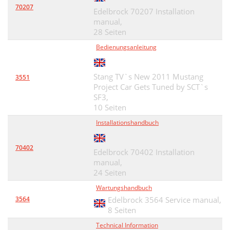
70207
Edelbrock 70207 Installation
manual,
28 Seiten
Bedienungsanleitung
Stang TV`s New 2011 Mustang
3551
Project Car Gets Tuned by SCT`s
SF3,
10 Seiten
Installationshandbuch
70402
Edelbrock 70402 Installation
manual,
24 Seiten
Wartungshandbuch
3564
Edelbrock 3564 Service manual,
8 Seiten
Technical Information