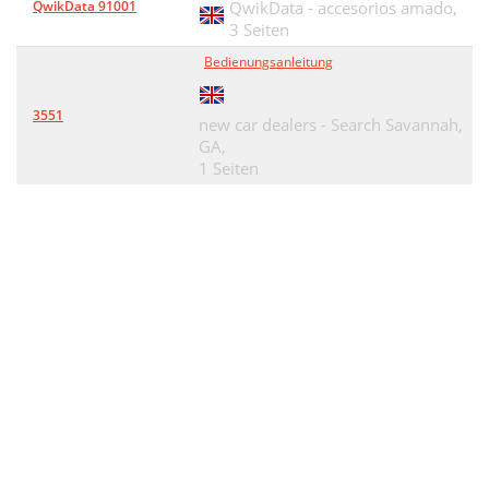
QwikData 91001
QwikData - accesorios amado,
3 Seiten
Bedienungsanleitung
3551
new car dealers - Search Savannah,
GA,
1 Seiten