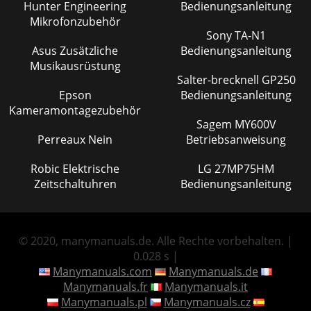
Hunter Engineering
Bedienungsanleitung
Mikrofonzubehör
Sony TA-N1
Asus Zusätzliche
Bedienungsanleitung
Musikausrüstung
Salter-brecknell GP250
Epson
Bedienungsanleitung
Kameramontagezubehör
Sagem MY600V
Perreaux Nein
Betriebsanweisung
Robic Elektrische
LG 27MP75HM
Zeitschaltuhren
Bedienungsanleitung
© 2020, manymanuals.de. Alle Rechte vorbehalten. |
0.028 s |
Manymanuals.com
Manymanuals.de
Manymanuals.fr
Manymanuals.it
Manymanuals.pl
Manymanuals.cz